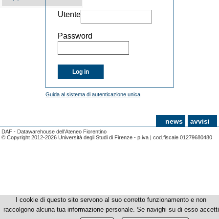
Utente
Password
Log in
Guida al sistema di autenticazione unica
news
avvisi
DAF - Datawarehouse dell'Ateneo Fiorentino
© Copyright 2012-2026 Università degli Studi di Firenze - p.iva | cod.fiscale 01279680480
I cookie di questo sito servono al suo corretto funzionamento e non
raccolgono alcuna tua informazione personale. Se navighi su di esso accetti