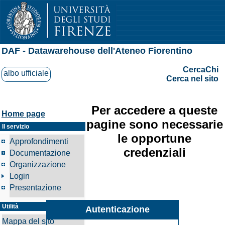
DAF - Datawarehouse dell'Ateneo Fiorentino
CercaChi
albo ufficiale
Cerca nel sito
Per accedere a queste
Home page
pagine sono necessarie
Il servizio
le opportune
Approfondimenti
credenziali
Documentazione
Organizzazione
Login
Presentazione
Utilità
Autenticazione
Mappa del sito