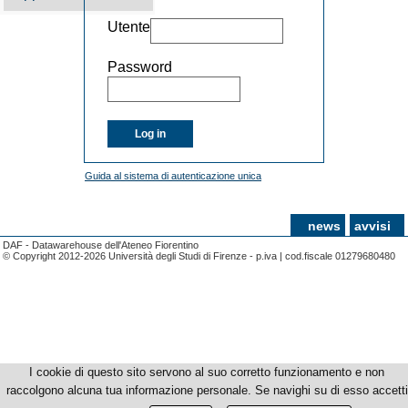
Utente
Password
Log in
Guida al sistema di autenticazione unica
news
avvisi
DAF - Datawarehouse dell'Ateneo Fiorentino
© Copyright 2012-2026 Università degli Studi di Firenze - p.iva | cod.fiscale 01279680480
I cookie di questo sito servono al suo corretto funzionamento e non
raccolgono alcuna tua informazione personale. Se navighi su di esso accetti