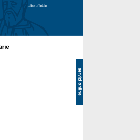
albo ufficiale
arie
SOL
-
Servizi
online